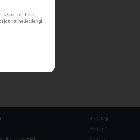
es speciālistiem.
ējot vai nelietderīgi
i
Ražotāji
Akcijas
iecības materiāli
Galerija