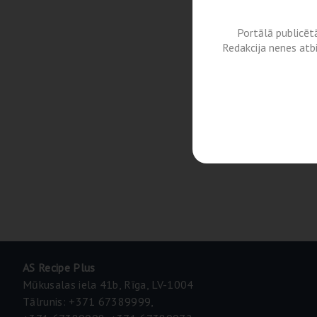
Portālā publicēt
Redakcija nenes atb
AS Recipe Plus
Mūkusalas iela 41b, Rīga, LV-1004
Tālrunis: +371 67389999,