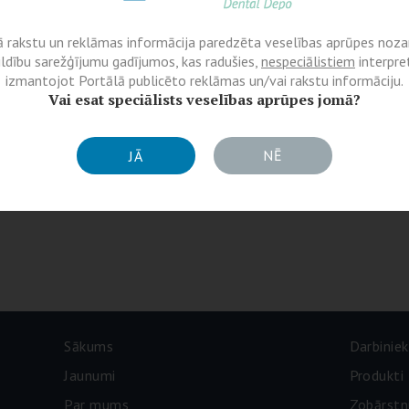
ā rakstu un reklāmas informācija paredzēta veselības aprūpes nozar
ildību sarežģījumu gadījumos, kas radušies,
nespeciālistiem
interpret
izmantojot Portālā publicēto reklāmas un/vai rakstu informāciju.
Vai esat speciālists veselības aprūpes jomā?
NĒ
JĀ
Sākums
Darbiniek
Jaunumi
Produkti
Par mums
Zobārstn