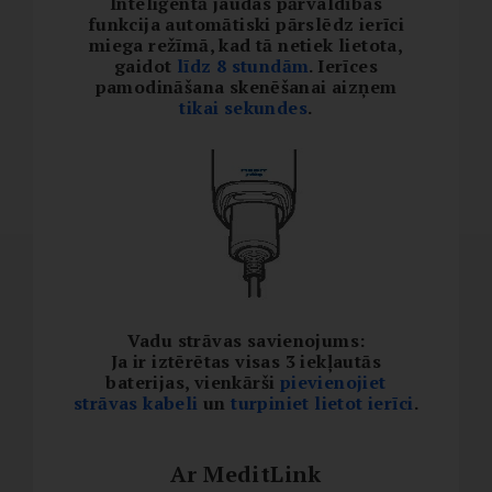
Inteliģentā jaudas pārvaldības
funkcija automātiski pārslēdz ierīci
miega režīmā, kad tā netiek lietota,
gaidot
līdz 8 stundām
. Ierīces
pamodināšana skenēšanai aizņem
tikai sekundes
.
Vadu strāvas savienojums:
Ja ir iztērētas visas 3 iekļautās
baterijas, vienkārši
pievienojiet
strāvas kabeli
un
turpiniet lietot ierīci
.
Ar MeditLink