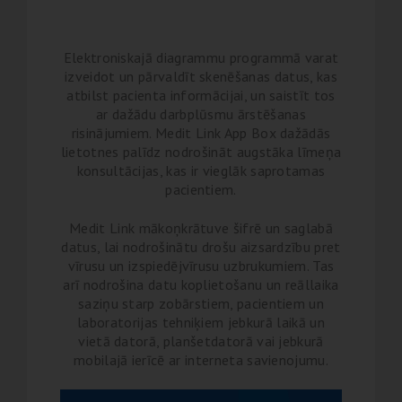
Elektroniskajā diagrammu programmā varat
izveidot un pārvaldīt skenēšanas datus, kas
atbilst pacienta informācijai, un saistīt tos
ar dažādu darbplūsmu ārstēšanas
risinājumiem. Medit Link App Box dažādās
lietotnes palīdz nodrošināt augstāka līmeņa
konsultācijas, kas ir vieglāk saprotamas
pacientiem.
Medit Link mākoņkrātuve šifrē un saglabā
datus, lai nodrošinātu drošu aizsardzību pret
vīrusu un izspiedējvīrusu uzbrukumiem. Tas
arī nodrošina datu koplietošanu un reāllaika
saziņu starp zobārstiem, pacientiem un
laboratorijas tehniķiem jebkurā laikā un
vietā datorā, planšetdatorā vai jebkurā
mobilajā ierīcē ar interneta savienojumu.