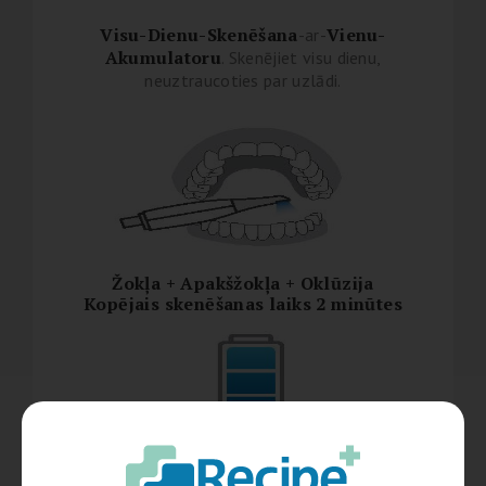
Visu-Dienu-Skenēšana
Vienu-
-ar-
Akumulatoru
. Skenējiet visu dienu,
neuztraucoties par uzlādi.
Žokļa + Apakšžokļa + Oklūzija
Kopējais skenēšanas
laiks 2 minūtes