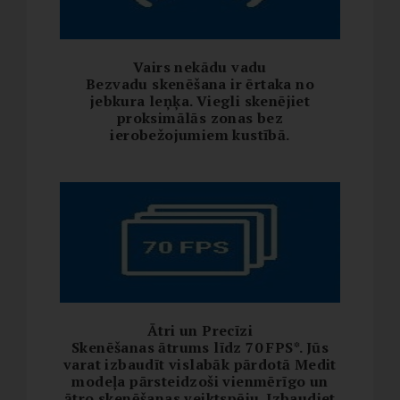
Vairs nekādu vadu
Bezvadu skenēšana ir ērtaka no
jebkura leņķa. Viegli skenējiet
proksimālās zonas bez
ierobežojumiem kustībā.
Ātri un Precīzi
Skenēšanas ātrums līdz 70 FPS*. Jūs
varat izbaudīt vislabāk pārdotā Medit
modeļa pārsteidzoši vienmērīgo un
ātro skenēšanas veiktspēju. Izbaudiet