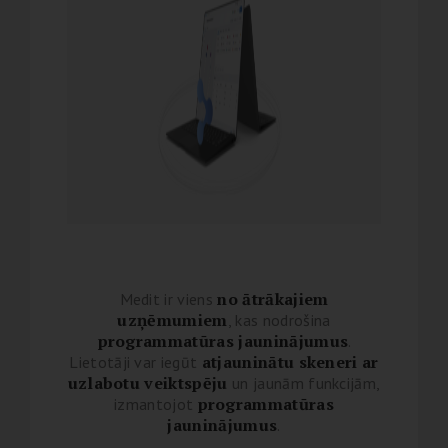
no ātrākajie
m
Medit ir viens
uzņēmumiem
, kas nodroši
na
programmatūras jauninājumus
.
atjauninātu skeneri ar
Lietotāji var iegūt
uzlabotu veiktspēju
un jaunām funkcijām,
programmatūras
izmantojot
jauninājumus
.