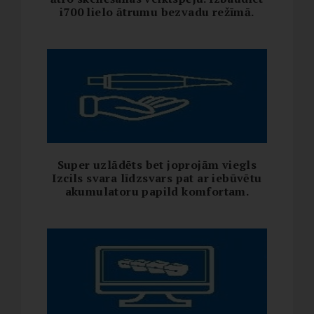
i700 lielo ātrumu bezvadu režīmā.
Super uzlādēts bet joprojām viegls
Izcils svara līdzsvars pat ar iebūvētu
akumulatoru papild komfortam.