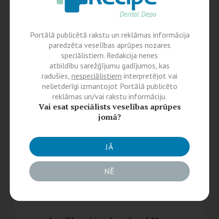
Skenēt līdz
30 reizēm
ar 1
akumulatoru
Portālā publicētā rakstu un reklāmas informācija
paredzēta veselības aprūpes nozares
speciālistiem. Redakcija nenes
atbildību sarežģījumu gadījumos, kas
radušies,
nespeciālistiem
interpretējot vai
nelietderīgi izmantojot Portālā publicēto
reklāmas un/vai rakstu informāciju.
Vai esat speciālists veselības aprūpes
Līdz
90 reizēm
izmantojot 3
jomā?
komplektā iekļautās baterijas
JĀ
NĒ