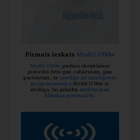
Pirmais ieskats
Medit
i700w
Medit i700w
padara skenēšanas
pieredzi ērtu gan zobārstam, gan
pacientam. Ar
jaudīgu un inteliģento
programmatūru
Medit i700w ir
atslēga, lai pilnībā
atklātu jūsu
klīnikas potenciālu
.