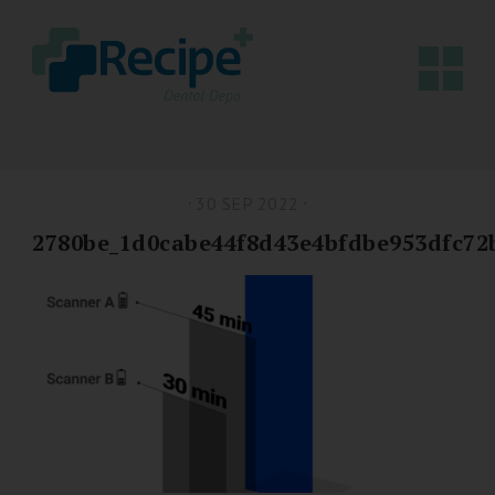
30 SEP 2022
2780be_1d0cabe44f8d43e4bfdbe953dfc72