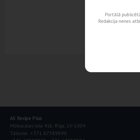
Portālā publicēt
Redakcija nenes atb
AS Recipe Plus
Mūkusalas iela 41b, Rīga, LV-1004
Tālrunis: +371 67389999,