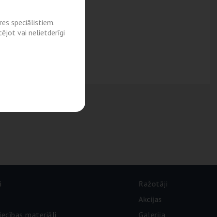
es speciālistiem.
ējot vai nelietderīgi
i
Ražotāji
Akcijas
iecības materiāli
Galerija