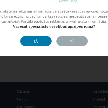
ā rakstu un reklāmas informācija paredzēta veselības aprūpes nozar
ildību sarežģījumu gadījumos, kas radušies,
nespeciālistiem
interpret
izmantojot Portālā publicēto reklāmas un/vai rakstu informāciju.
Vai esat speciālists veselības aprūpes jomā?
NĒ
JĀ
Sākums
Darbiniek
Jaunumi
Produkti
Par mums
Zobārstn