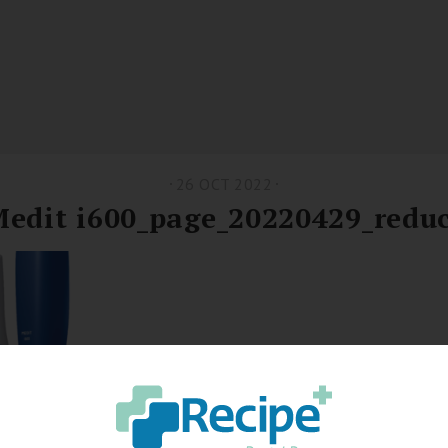
26 OCT 2022
Medit i600_page_20220429_redu