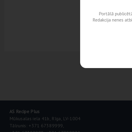
Portālā publicēt
Redakcija nenes atb
AS Recipe Plus
Mūkusalas iela 41b, Rīga, LV-1004
Tālrunis: +371 67389999,