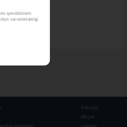
es speciālistiem.
ējot vai nelietderīgi
i
Ražotāji
Akcijas
iecības materiāli
Galerija