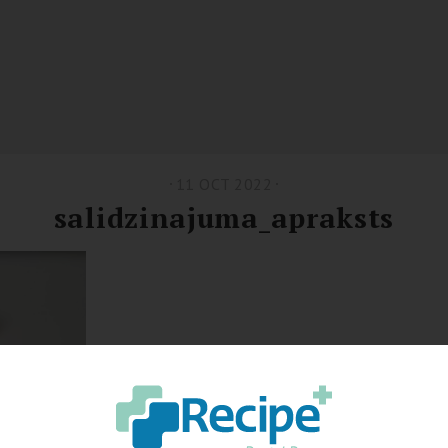
11 OCT 2022
salidzinajuma_apraksts