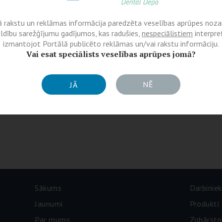
ā rakstu un reklāmas informācija paredzēta veselības aprūpes nozar
ildību sarežģījumu gadījumos, kas radušies,
nespeciālistiem
interpret
izmantojot Portālā publicēto reklāmas un/vai rakstu informāciju.
Vai esat speciālists veselības aprūpes jomā?
NĒ
JĀ
Sākums
Darbiniek
Jaunumi
Produkti
Par mums
Zobārstn