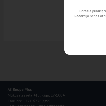
Portālā publicēt
Redakcija nenes atb
AS Recipe Plus
Mūkusalas iela 41b, Rīga, LV-1004
Tālrunis: +371 67389999,