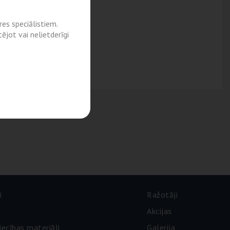
es speciālistiem.
ējot vai nelietderīgi
i
Ražotāji
Akcijas
iecības materiāli
Galerija