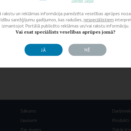
ā rakstu un reklāmas informācija paredzēta veselības aprūpes nozar
ildību sarežģījumu gadījumos, kas radušies,
nespeciālistiem
interpret
izmantojot Portālā publicēto reklāmas un/vai rakstu informāciju.
Vai esat speciālists veselības aprūpes jomā?
NĒ
JĀ
Sākums
Darbiniek
Jaunumi
Produkti
Par mums
Zobārstn