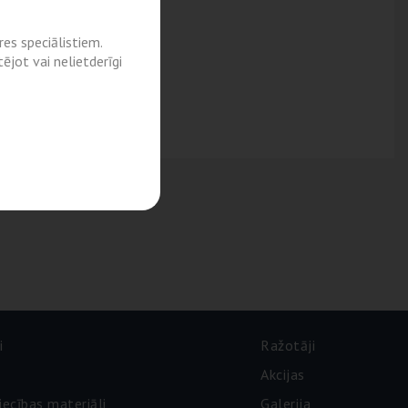
es speciālistiem.
ējot vai nelietderīgi
i
Ražotāji
Akcijas
iecības materiāli
Galerija