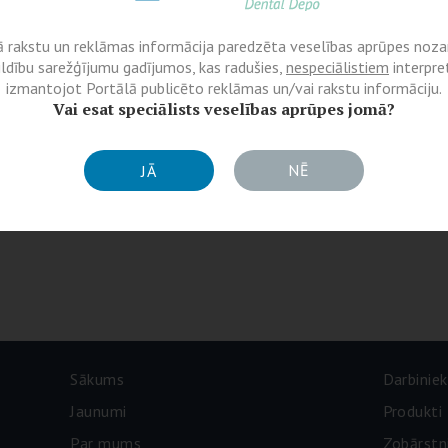
ā rakstu un reklāmas informācija paredzēta veselības aprūpes nozar
ildību sarežģījumu gadījumos, kas radušies,
nespeciālistiem
interpret
izmantojot Portālā publicēto reklāmas un/vai rakstu informāciju.
Vai esat speciālists veselības aprūpes jomā?
NĒ
JĀ
Sākums
Darbiniek
Jaunumi
Produkti
Par mums
Zobārstn