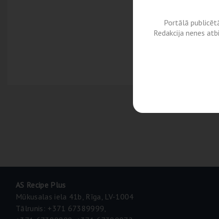
Portālā publicēt
Redakcija nenes atb
AS Recipe Plus
Mūkusalas iela 41b, Rīga, LV-1004
Tālrunis: +371 67389999,