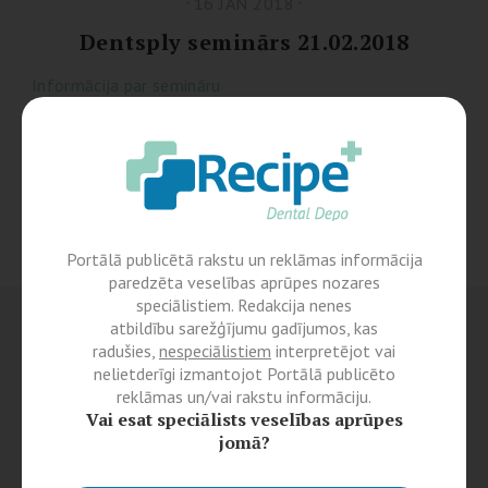
16 JAN 2018
Dentsply seminārs 21.02.2018
Informācija par semināru
Portālā publicētā rakstu un reklāmas informācija
paredzēta veselības aprūpes nozares
speciālistiem. Redakcija nenes
atbildību sarežģījumu gadījumos, kas
radušies,
nespeciālistiem
interpretējot vai
nelietderīgi izmantojot Portālā publicēto
reklāmas un/vai rakstu informāciju.
Vai esat speciālists veselības aprūpes
jomā?