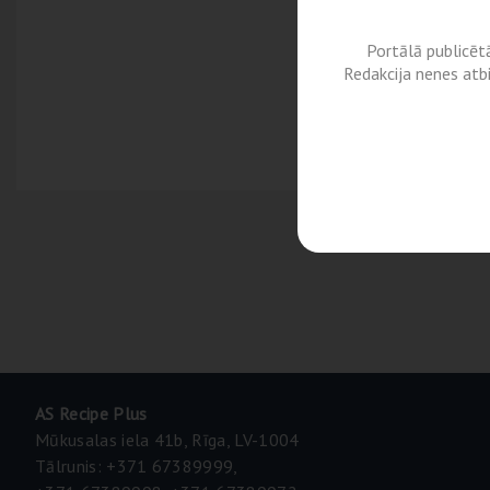
Portālā publicēt
Redakcija nenes atb
AS Recipe Plus
Mūkusalas iela 41b, Rīga, LV-1004
Tālrunis: +371 67389999,