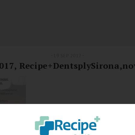
19 SEP 2017
017, Recipe+DentsplySirona,no