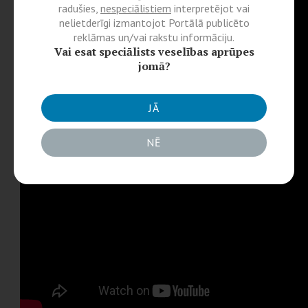
radušies,
nespeciālistiem
interpretējot vai
nelietderīgi izmantojot Portālā publicēto
reklāmas un/vai rakstu informāciju.
Vai esat speciālists veselības aprūpes
jomā?
JĀ
NĒ