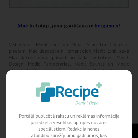
Mac
lietotāji, jūsu gaidīšana
ir beigusies
!
Visbeidzot, Medit Link un Medit Scan for Clinics ir
pieejami Mac lietotājiem.
Izmantojot Medit Link, savā
Mac datorā varat palaist arī šādas lietotnes: Medit
Design, Medit Temporaries, Medit Splints un Medit
Model Builder.
Vienkārši pievienojiet Medit intraorālo
skeneri (i600, i700 vai i700 bezvadu) un sāciet
skenēšanu bez strāvas adapteriem vai papildu
kabeļiem!
Tagad varat lejupielādēt macOS instalēšanas
programmu.
Portālā publicētā rakstu un reklāmas informācija
paredzēta veselības aprūpes nozares
speciālistiem. Redakcija nenes
atbildību sarežģījumu gadījumos, kas