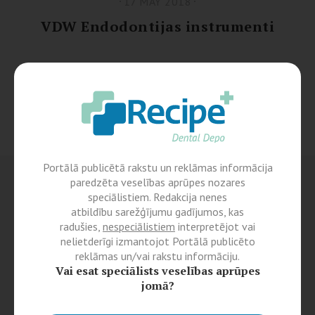
17 MAY 2018
VDW Endodontijas instrumenti
Portālā publicētā rakstu un reklāmas informācija
paredzēta veselības aprūpes nozares
speciālistiem. Redakcija nenes
atbildību sarežģījumu gadījumos, kas
radušies,
nespeciālistiem
interpretējot vai
nelietderīgi izmantojot Portālā publicēto
reklāmas un/vai rakstu informāciju.
Vai esat speciālists veselības aprūpes
jomā?