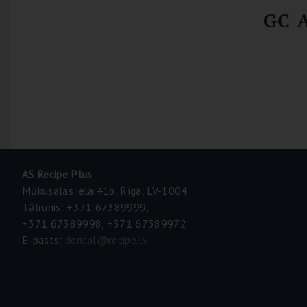
GC A
AS Recipe Plus
Mūkusalas iela 41b, Rīga, LV-1004
Tālrunis: +371 67389999,
+371 67389998, +371 67389972
E-pasts:
dental@recipe.lv