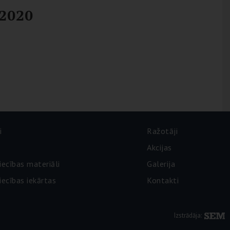
 2020
i
Ražotāji
Akcijas
iecības materiāli
Galerija
ecības iekārtas
Kontakti
Izstrādāja: