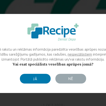
ā rakstu un reklāmas informācija paredzēta veselības aprūpes nozar
ildību sarežģījumu gadījumos, kas radušies,
nespeciālistiem
interpret
izmantojot Portālā publicēto reklāmas un/vai rakstu informāciju.
Vai esat speciālists veselības aprūpes jomā?
NĒ
JĀ
1 OCT 2020