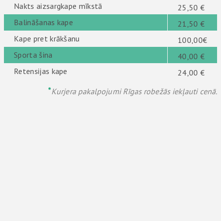
Nakts aizsargkape mīkstā
25,50 €
Balināšanas kape
21,50 €
Kape pret krākšanu
100,00€
Sporta šina
40,00 €
Retensijas kape
24,00 €
*
Kurjera pakalpojumi Rīgas robežās iekļauti cenā.