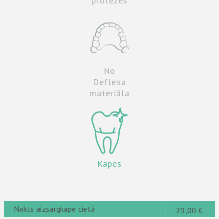
protēzes
No
Deflexa
materiāla
Kapes
Nakts aizsargkape cietā
29,00 €