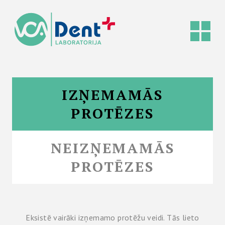
IZŅEMAMĀS
PROTĒZES
NEIZŅEMAMĀS
PROTĒZES
Eksistē vairāki izņemamo protēžu veidi. Tās lieto