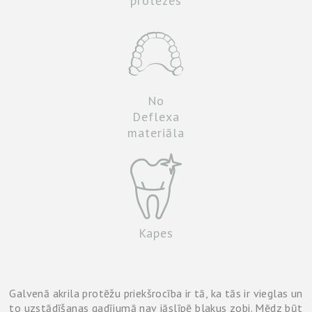
protēzes
No
Deflexa
materiāla
Kapes
Galvenā akrila protēžu priekšrocība ir tā, ka tās ir vieglas un
to uzstādīšanas gadījumā nav jāslīpē blakus zobi. Mēdz būt