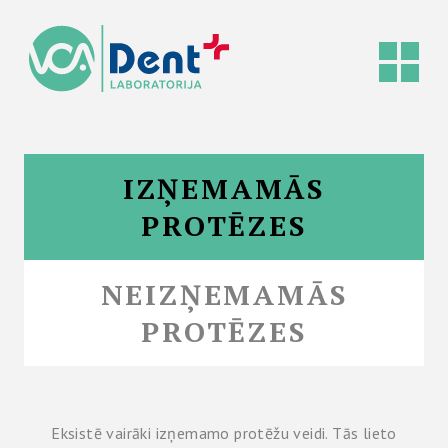
IZŅEMAMĀS
PROTĒZES
NEIZŅEMAMĀS
PROTĒZES
Eksistē vairāki izņemamo protēžu veidi. Tās lieto