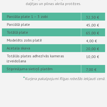
daļējas un pilnas akrila protēzes.
Parciāla plate 1 – 3 zobi
32,50 €
Parciālā plate
45,00 €
Totālā plate
65,00 €
Modelēts zobs platē
4,00 €
Acetala skava
20,00 €
Totālās plates adhezīvās kameras
10,00 €
izveidošana
Stiprinājuma sietiņš platēm
7,00 €
*
Kurjera pakalpojumi Rīgas robežās iekļauti cenā.