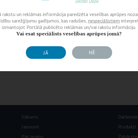
ā rakstu un reklāmas informācija paredzēta veselības aprūpes nozar
ildību sarežģījumu gadījumos, kas radušies,
nespeciālistiem
interpret
izmantojot Portālā publicēto reklāmas un/vai rakstu informāciju.
Vai esat speciālists veselības aprūpes jomā?
NĒ
JĀ
Sākums
Darbiniek
Jaunumi
Produkti
Par mums
Zobārstn