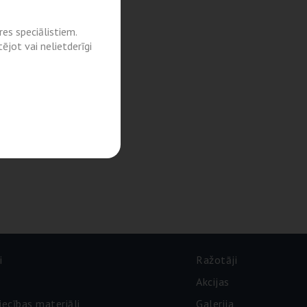
es speciālistiem.
ējot vai nelietderīgi
i
Ražotāji
Akcijas
iecības materiāli
Galerija