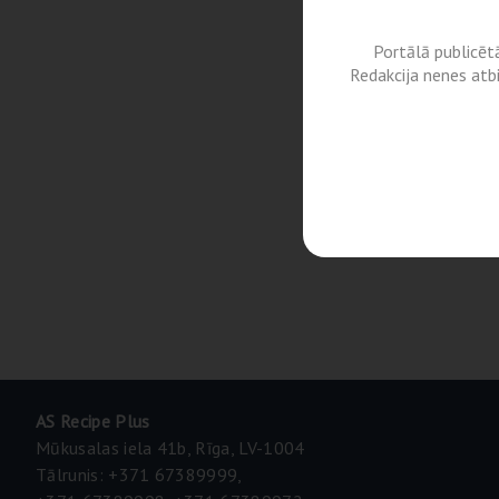
Portālā publicēt
Redakcija nenes atb
AS Recipe Plus
Mūkusalas iela 41b, Rīga, LV-1004
Tālrunis: +371 67389999,