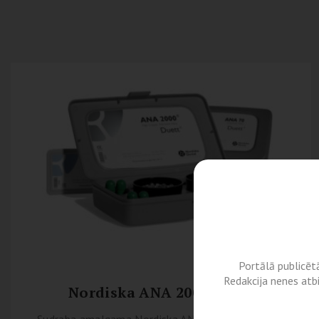
Portālā publicēt
Redakcija nenes atb
Nordiska ANA 2000 Duett
Sudraba amalgama Nordiska ANA Duett