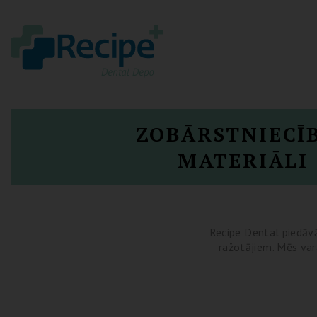
ZOBĀRSTNIECĪ
MATERIĀLI
Recipe Dental piedāvā
ražotājiem. Mēs vara