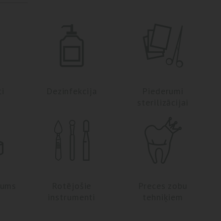
ti
Dezinfekcija
Piederumi
sterilizācijai
jums
Rotējošie
Preces zobu
instrumenti
tehniķiem