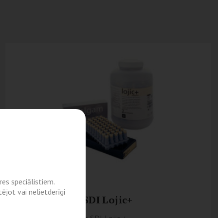
es speciālistiem.
ējot vai nelietderīgi
SDI Lojic+
Sudraba amalgama SDI Lojic +