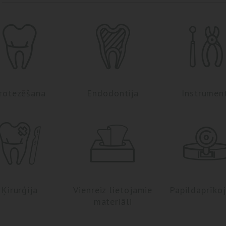
rotezēšana
Endodontija
Instrumen
Ķirurģija
Vienreiz lietojamie
Papildaprīko
materiāli