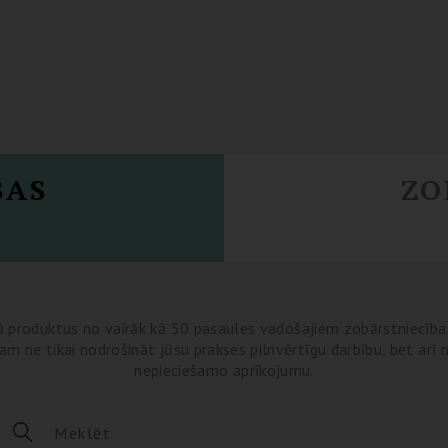
BAS
ZO
 produktus no vairāk kā 50 pasaules vadošajiem zobārstniecība
m ne tikai nodrošināt jūsu prakses pilnvērtīgu darbību, bet arī 
nepieciešamo aprīkojumu.