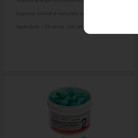
Kapsulas manuālai materiāla sagatavošanai
Iepakojumi – 50 devas, 200 devas, 400 devas