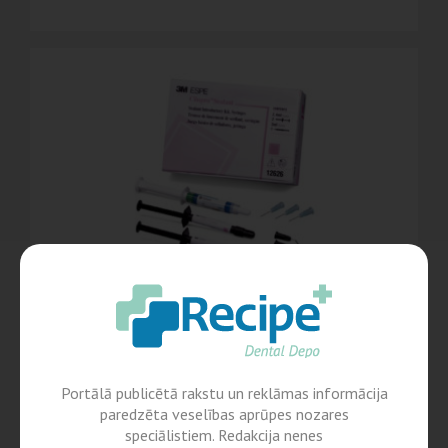
Clinpro
Silants 3M Clinpro
Portālā publicētā rakstu un reklāmas informācija
paredzēta veselības aprūpes nozares
speciālistiem. Redakcija nenes