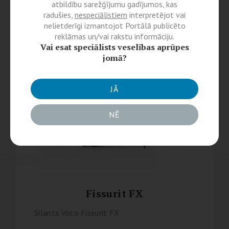
atbildību sarežģījumu gadījumos, kas
radušies,
nespeciālistiem
interpretējot vai
nelietderīgi izmantojot Portālā publicēto
reklāmas un/vai rakstu informāciju.
Vai esat speciālists veselības aprūpes
jomā?
JĀ
NĒ
Fissurit FX
Silants Voco Fissurit FX