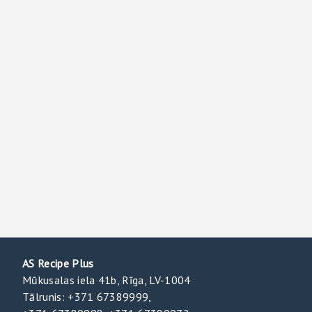
AS Recipe Plus
Mūkusalas iela 41b, Rīga, LV-1004
Tālrunis: +371 67389999,